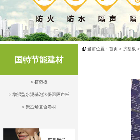
当前位置：
首页
> 挤塑板 
国特节能建材
>
挤塑板
>
增强型水泥基泡沫保温隔声板
>
聚乙烯复合卷材