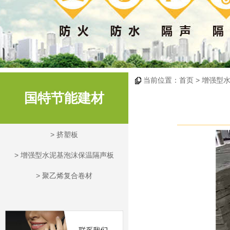
当前位置：
首页
> 增强型
国特节能建材
>
挤塑板
>
增强型水泥基泡沫保温隔声板
>
聚乙烯复合卷材